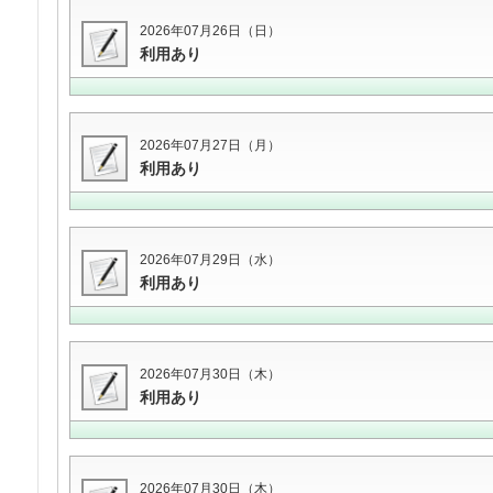
2026年07月26日（日）
利用あり
2026年07月27日（月）
利用あり
2026年07月29日（水）
利用あり
2026年07月30日（木）
利用あり
2026年07月30日（木）