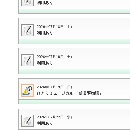
利用あり
2026年07月18日（土）
利用あり
2026年07月18日（土）
利用あり
2026年07月19日（日）
ひとりミュージカル 「信長夢物語」
2026年07月22日（水）
利用あり