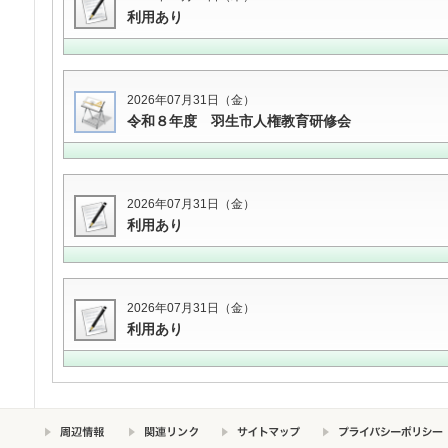
利用あり
2026年07月31日（金）
令和８年度 羽生市人権教育研修会
2026年07月31日（金）
利用あり
2026年07月31日（金）
利用あり