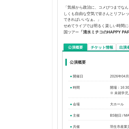
気候
政治
「
から
に、コメびつまでなん
自由
空気
リフレ
しくも
な
で皆さんと
できればいいなぁ。」
明
楽
時間
せめてライブでは
るく
しい
に
国
「清水ミチコのHAPPY PAR
ツアー
公演概要
チケット情報
出演
公演概要
●
開催日
2026年04
●
時間
開場：16:3
※ 未就学
●
会場
大ホール
●
主催
BS朝日 /
●
共催
羽生市産業