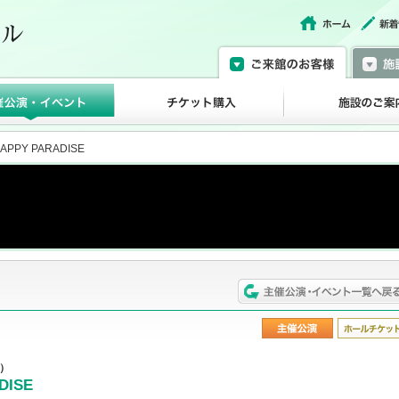
PPY PARADISE
土）
ISE