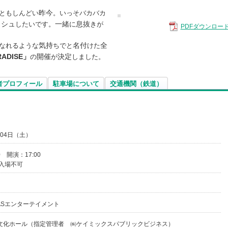
昨今
ともしんどい
。いっそバカバカ
ッシュ
一緒
息抜
したいです。
に
きが
PDFダウンロー
気持
名付
全
なれるような
ちでと
けた
ADISE」
開催
決定
の
が
しました。
者プロフィール
駐車場について
交通機関（鉄道）
月04日（土）
0 開演：17:00
児入場不可
 MASエンターテイメント
文化ホール（指定管理者 ㈱ケイミックスパブリックビジネス）