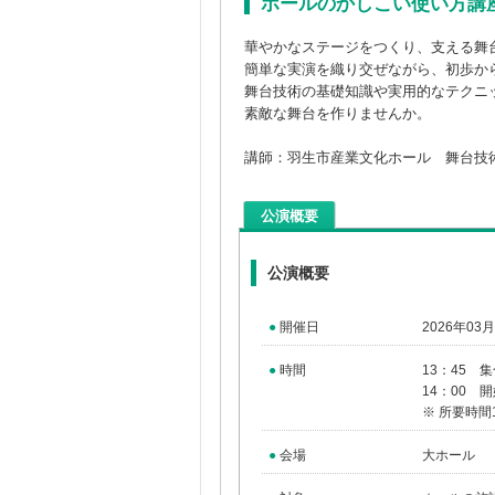
ホールのかしこい使い方講
華やかなステージをつくり、支える舞
簡単な実演を織り交ぜながら、初歩か
舞台技術の基礎知識や実用的なテクニ
素敵な舞台を作りませんか。
講師：羽生市産業文化ホール 舞台技
公演概要
公演概要
●
開催日
2026年03
●
時間
13：45 
14：00 
※ 所要時間
●
会場
大ホール