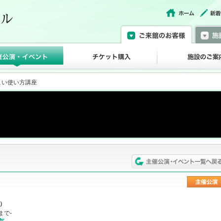
こい使い方講座
日）
まで-