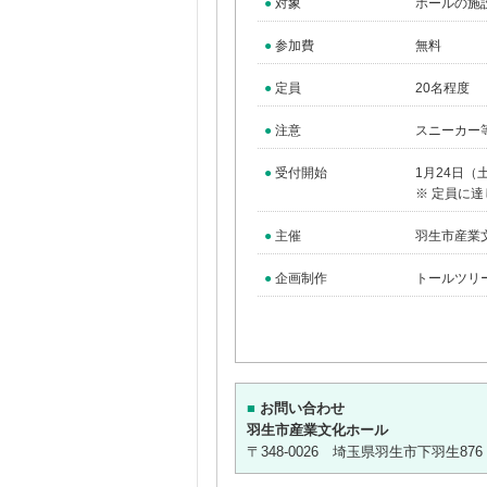
●
対象
ホールの施
●
参加費
無料
●
定員
20名程度
●
注意
スニーカー
●
受付開始
1月24日（土
※ 定員に
●
主催
羽生市産業
●
企画制作
トールツリ
■
お問い合わせ
羽生市産業文化ホール
〒348-0026 埼玉県羽生市下羽生876 TEL: 