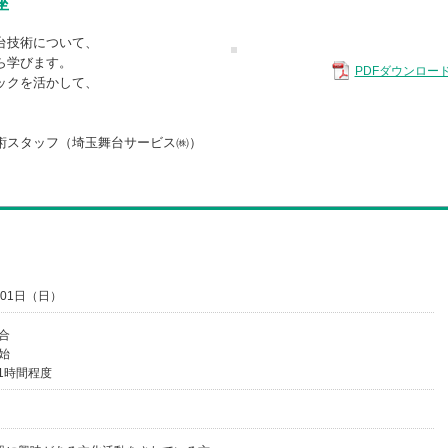
座
台技術について、
ら学びます。
PDFダウンロー
ックを活かして、
術スタッフ（埼玉舞台サービス㈱）
月01日（日）
集合
開始
1時間程度